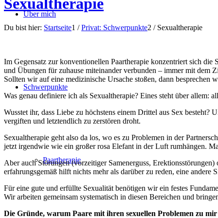
Sexualtherapie
Über mich
Du bist hier:
Startseite
1
/
Privat: Schwerpunkte
2
/
Sexualtherapie
Im Gegensatz zur konventionellen Paartherapie konzentriert sich die 
und Übungen für zuhause miteinander verbunden – immer mit dem Ziel,
Sollten wir auf eine medizinische Ursache stoßen, dann besprechen w
Schwerpunkte
Was genau definiere ich als Sexualtherapie? Eines steht über allem: a
Wusstet ihr, dass Liebe zu höchstens einem Drittel aus Sex besteht? 
vergiften und letztendlich zu zerstören droht.
Sexualtherapie geht also da los, wo es zu Problemen in der Partnersch
jetzt irgendwie wie ein großer rosa Elefant in der Luft rumhängen. 
Paartherapie
Aber auch Störungen (vorzeitiger Samenerguss, Erektionsstörungen) 
erfahrungsgemäß hilft nichts mehr als darüber zu reden, eine andere
Für eine gute und erfüllte Sexualität benötigen wir ein festes Funda
Wir arbeiten gemeinsam systematisch in diesen Bereichen und bringen
Die Gründe, warum Paare mit ihren sexuellen Problemen zu mir k