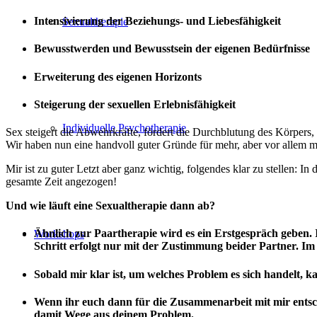
Intensivierung der Beziehungs- und Liebesfähigkeit
Sexualtherapie
Bewusstwerden und Bewusstsein der eigenen Bedürfnisse
Erweiterung des eigenen Horizonts
Steigerung der sexuellen Erlebnisfähigkeit
Individuelle Psychotherapie
Sex steigert die Abwehrkräfte, fördert die Durchblutung des Körpers
Wir haben nun eine handvoll guter Gründe für mehr, aber vor allem m
Mir ist zu guter Letzt aber ganz wichtig, folgendes klar zu stellen: I
gesamte Zeit angezogen!
Und wie läuft eine Sexualtherapie dann ab?
Ähnlich zur Paartherapie wird es ein Erstgespräch geben. I
Workshops
Schritt erfolgt nur mit der Zustimmung beider Partner. I
Sobald mir klar ist, um welches Problem es sich handelt, 
Wenn ihr euch dann für die Zusammenarbeit mit mir entsch
damit Wege aus deinem Problem.