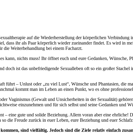
Sexualtherapie auf die Wiederherstellung der körperlichen Verbindung i
 dass ihr als Paar körperlich wieder zueinander findet. Es wird in mein
ir die Weiterbehandlung bei einem Facharzt.
lles kann, nichts muss! Ihr öffnet euch und eure Gedanken, Wünsche, Phan
Und doch ist das unbefriedigende Sexualleben oft so ein großer Stachel 
aft führt – Unlust oder „zu viel Lust“, Wünsche und Phantasien, die m
Manchmal kommt man im Leben an einen Punkt, wo es ohne professionelle
oder Vaginismus (Gewalt und Unsicherheiten in der Sexualität) gehöre
 Sichtweise einzunehmen und für sich selbst und seine Gedanken und Wu
ment – eine gute und solide Beziehung. Allem voran aber eine ehrliche! D
 so die Freude zurück in euer Leben, eure Beziehung und euer Schlaf
ommen, sind vielfältig. Jedoch sind die Ziele
relativ einfach zus