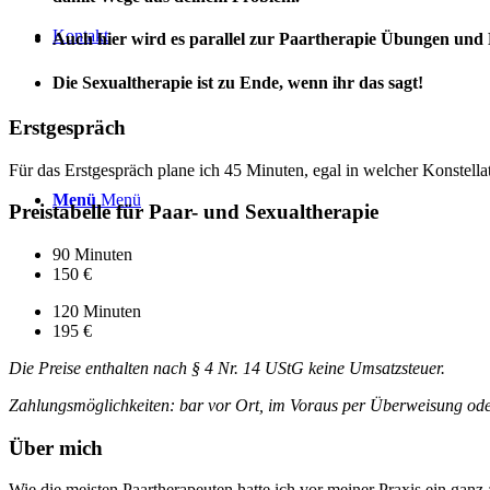
Kontakt
Auch hier wird es parallel zur Paartherapie Übungen und 
Die Sexualtherapie ist zu Ende, wenn ihr das sagt!
Erstgespräch
Für das Erstgespräch plane ich 45 Minuten, egal in welcher Konstella
Menü
Menü
Preistabelle für Paar- und Sexualtherapie
90 Minuten
150 €
120 Minuten
195 €
Die Preise enthalten nach § 4 Nr. 14 UStG keine Umsatzsteuer.
Zahlungsmöglichkeiten: bar vor Ort, im Voraus per Überweisung od
Über mich
Wie die meisten Paartherapeuten hatte ich vor meiner Praxis ein ganz 